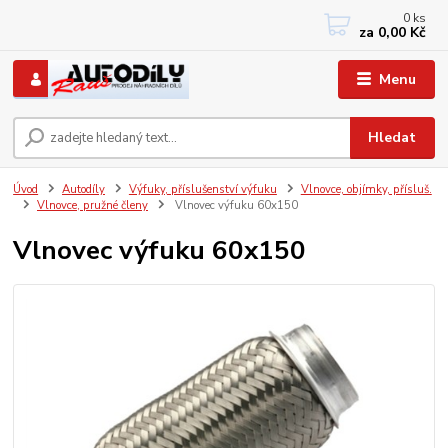
0
ks
+420 733767377
za
0,00 Kč
PO-PÁ: 8 - 12, 13 - 17
Menu
Hledat
Úvod
Autodíly
Výfuky, příslušenství výfuku
Vlnovce, objímky, přísluš.
Vlnovce, pružné členy
Vlnovec výfuku 60x150
Vlnovec výfuku 60x150