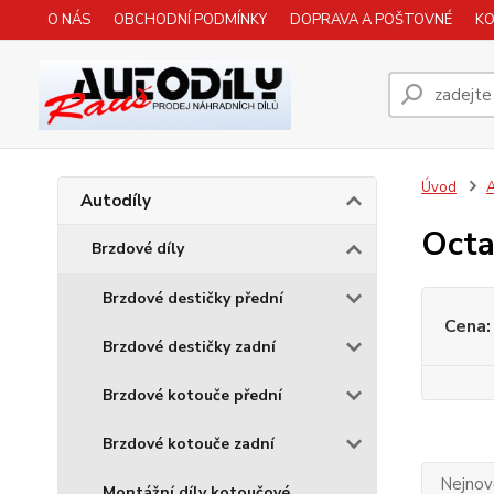
O NÁS
OBCHODNÍ PODMÍNKY
DOPRAVA A POŠTOVNÉ
K
Úvod
A
Autodíly
Octav
Brzdové díly
Brzdové destičky přední
Cena:
Brzdové destičky zadní
Brzdové kotouče přední
Brzdové kotouče zadní
Nejnově
Montážní díly kotoučové