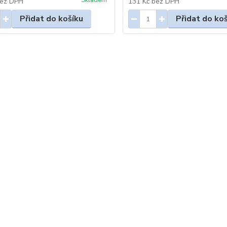
Skladem
ez DPH
131 Kč
bez DPH
Přidat do košíku
Přidat do ko