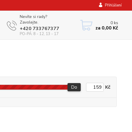
Přihlášení
Nevíte si rady?
Zavolejte.
0
ks
za
0,00 Kč
+420 733767377
PO-PÁ: 8 - 12, 13 - 17
Do
Kč