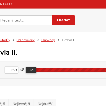
ONTAKTY
Hledat
utodíly
Brzdové díly
Lanovody
Octavia II.
ia II.
Kč
Od
jší
Nejlevnější
Nejdražší