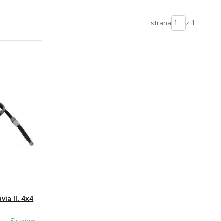
strana
z 1
ia II. 4x4