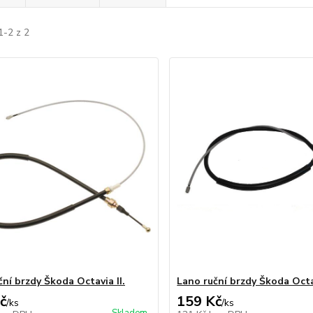
1-2 z 2
ční brzdy Škoda Octavia II.
Lano ruční brzdy Škoda Octav
č
159 Kč
/
ks
/
ks