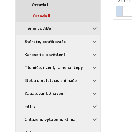
131 Kč
b
Octavia I.
Octavia II.
Snímač ABS
Stěrače, ostřikovače
Karoserie, osvětlení
Tlumiče, řízení, ramena, čepy
Elektroinstalace, snímače
Zapalování, žhavení
Filtry
Chlazení, vytápění, klima