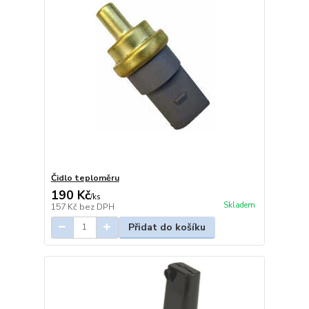
Čidlo teploměru
190 Kč
/
ks
Skladem
157 Kč
bez DPH
Přidat do košíku