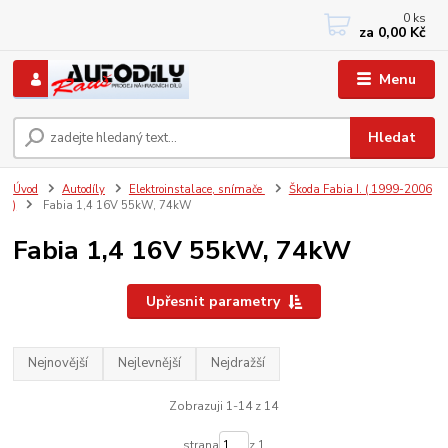
0
ks
+420 733767377
za
0,00 Kč
PO-PÁ: 8 - 12, 13 - 17
Menu
Hledat
Úvod
Autodíly
Elektroinstalace, snímače
Škoda Fabia I. ( 1999-2006
)
Fabia 1,4 16V 55kW, 74kW
Fabia 1,4 16V 55kW, 74kW
Upřesnit parametry
Nejnovější
Nejlevnější
Nejdražší
Zobrazuji 1-14 z 14
strana
z 1