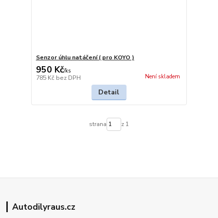
Senzor úhlu natáčení ( pro KOYO )
950 Kč
/
ks
Není skladem
785 Kč
bez DPH
Detail
strana
z 1
Autodilyraus.cz