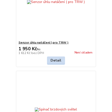
Senzor úhlu natáčení ( pro TRW )
1 950 Kč
/
ks
Není skladem
1 612 Kč
bez DPH
Detail