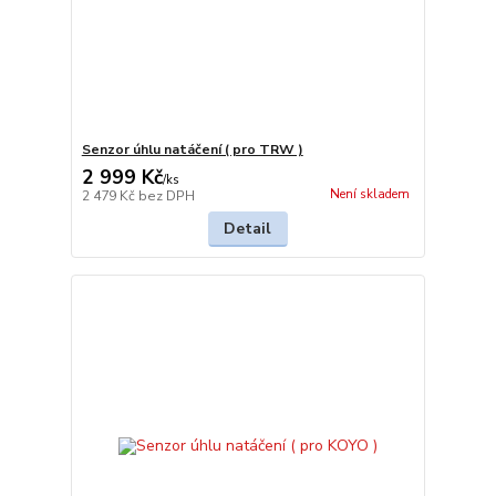
Senzor úhlu natáčení ( pro TRW )
2 999 Kč
/
ks
Není skladem
2 479 Kč
bez DPH
Detail