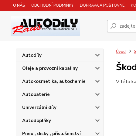
O NÁS
OBCHODNÍ PODMÍNKY
DOPRAVA A POŠTOVNÉ
K
Úvod
S
Autodíly
Škod
Oleje a provozní kapaliny
Autokosmetika, autochemie
V této ka
Autobaterie
Univerzální díly
Autodoplňky
Pneu , disky , příslušenství