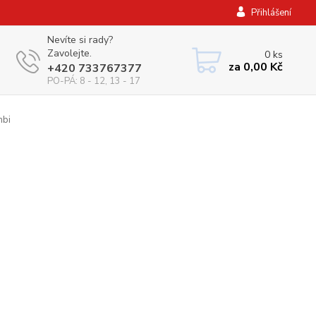
Přihlášení
Nevíte si rady?
Zavolejte.
0
ks
za
0,00 Kč
+420 733767377
PO-PÁ: 8 - 12, 13 - 17
mbi