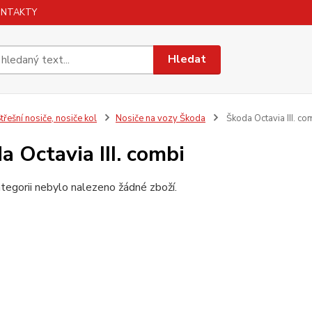
ONTAKTY
Hledat
třešní nosiče, nosiče kol
Nosiče na vozy Škoda
Škoda Octavia III. co
a Octavia III. combi
tegorii nebylo nalezeno žádné zboží.