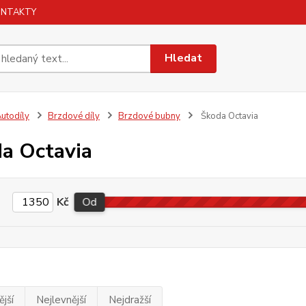
ONTAKTY
Hledat
utodíly
Brzdové díly
Brzdové bubny
Škoda Octavia
a Octavia
Kč
Od
jší
Nejlevnější
Nejdražší