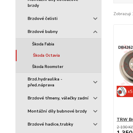
brzdy
Zobrazuji 
Brzdové čelisti
Brzdové bubny
Škoda Fabia
Škoda Octavia
Škoda Roomster
Brzd.hydraulika -
před.náprava
Brzdové třmeny, válečky zadní
Montážní díly bubnové brzdy
TRW Brz
Brzdové hadice,trubky
2 190 Kč
1 350