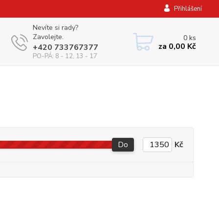
Přihlášení
Nevíte si rady?
Zavolejte.
0
ks
za
0,00 Kč
+420 733767377
PO-PÁ: 8 - 12, 13 - 17
Do
Kč