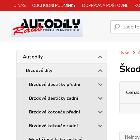
O NÁS
OBCHODNÍ PODMÍNKY
DOPRAVA A POŠTOVNÉ
K
Úvod
A
Autodíly
Škod
Brzdové díly
Brzdové destičky přední
Cena:
Brzdové destičky zadní
Brzdové kotouče přední
Brzdové kotouče zadní
Nejnově
Montážní díly kotoučové