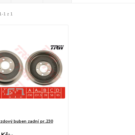
1-1 z 1
dový buben zadní pr.230
 Kč