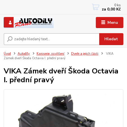
0
ks
+420 733767377
za
0,00 Kč
PO-PÁ: 8 - 12, 13 - 17
Menu
Hledat
Úvod
Autodíly
Karoserie, osvětlení
Dveře a jejich části
VIKA
Zámek dveří Škoda Octavia I. přední pravý
VIKA Zámek dveří Škoda Octavia
I. přední pravý