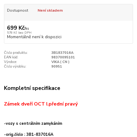
Dostupnost
Není skladem
699 Kč
/
ks
578 Kč
bez DPH
Momentálně není k dispozici
Číslo produktu:
3B1837016A
EAN kód:
98370095101
Výrobce:
VIKA ( CN )
Číslo výrobku:
90951
Kompletní specifikace
Zámek dveří OCT I.přední pravý
-
vozy s centrálním zamykáním
-orig.číslo : 3B1-837016A