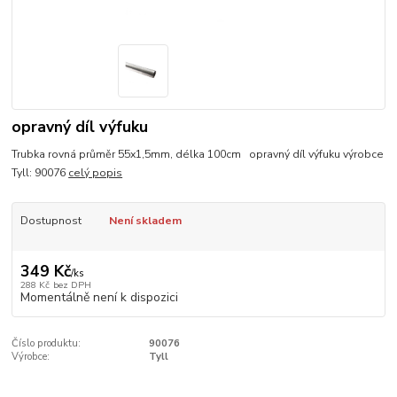
opravný díl výfuku
Trubka rovná průměr 55x1,5mm, délka 100cm opravný díl výfuku výrobce
Tyll: 90076
celý popis
Dostupnost
Není skladem
349 Kč
/
ks
288 Kč
bez DPH
Momentálně není k dispozici
Číslo produktu:
90076
Výrobce:
Tyll