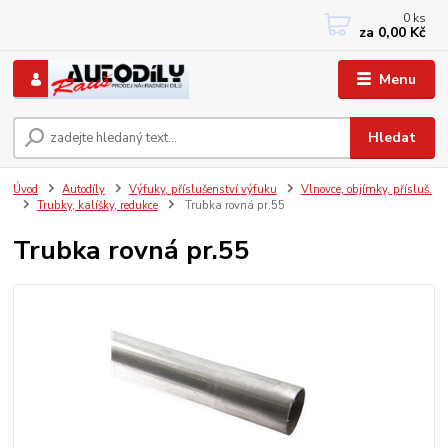
0
ks
+420 733767377
za
0,00 Kč
PO-PÁ: 8 - 12, 13 - 17
Menu
Hledat
Úvod
Autodíly
Výfuky, příslušenství výfuku
Vlnovce, objímky, přísluš.
Trubky, kalíšky, redukce
Trubka rovná pr.55
Trubka rovná pr.55