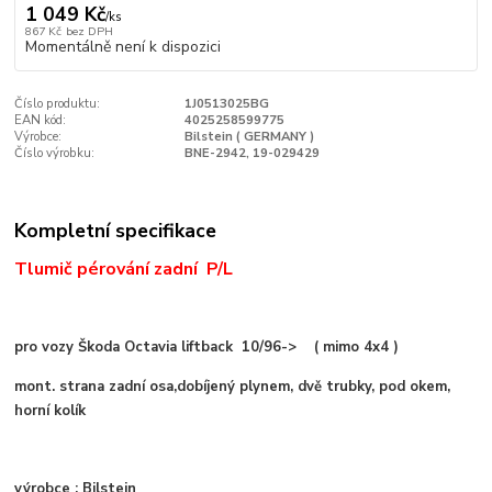
1 049 Kč
/
ks
867 Kč
bez DPH
Momentálně není k dispozici
Číslo produktu:
1J0513025BG
EAN kód:
4025258599775
Výrobce:
Bilstein ( GERMANY )
Číslo výrobku:
BNE-2942, 19-029429
Kompletní specifikace
Tlumič pérování zadní P/L
pro vozy Škoda Octavia liftback 10/96-> ( mimo 4x4 )
mont. strana
zadní osa
,
dobíjený plynem, dvě trubky, pod okem,
horní kolík
výrobce : Bilstein