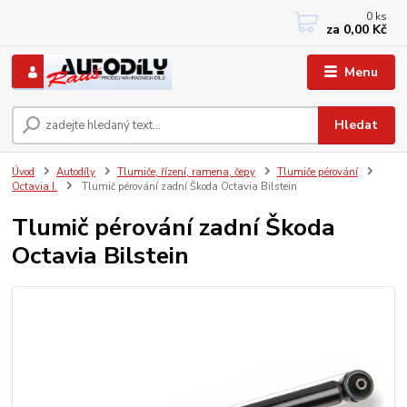
0
ks
+420 733767377
za
0,00 Kč
PO-PÁ: 8 - 12, 13 - 17
Menu
Hledat
Úvod
Autodíly
Tlumiče, řízení, ramena, čepy
Tlumiče pérování
Octavia I.
Tlumič pérování zadní Škoda Octavia Bilstein
Tlumič pérování zadní Škoda
Octavia Bilstein