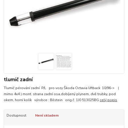
tlumič zadní
Tlumič pérování zadní P/L pro vozy Škoda Octavia liftback 10/96-> (
mimo 4x4 ) mont. strana zadní osa,dobíjený plynem, dvě trubky, pod
okem, horní kolík výrobce : Bilstein orig.č. 1J0 513025BG
celý popis
Dostupnost
Není skladem