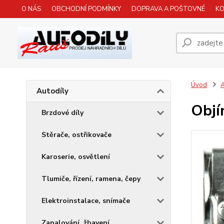
O NÁS
OBCHODNÍ PODMÍNKY
DOPRAVA A POŠTOVNÉ
K
Úvod
A
Autodíly
Objí
Brzdové díly
Stěrače, ostřikovače
Karoserie, osvětlení
Tlumiče, řízení, ramena, čepy
Elektroinstalace, snímače
Zapalování, žhavení