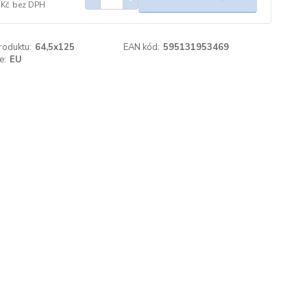
 Kč
bez DPH
roduktu:
64,5x125
EAN kód:
595131953469
e:
EU