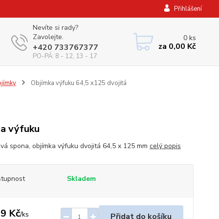
Přihlášení
Nevíte si rady?
Zavolejte.
0
ks
za
0,00 Kč
+420 733767377
PO-PÁ: 8 - 12, 13 - 17
jímky
Objímka výfuku 64,5 x125 dvojitá
a výfuku
vá spona, objímka výfuku dvojitá 64,5 x 125 mm
celý popis
tupnost
Skladem
9 Kč
/
ks
Přidat do košíku