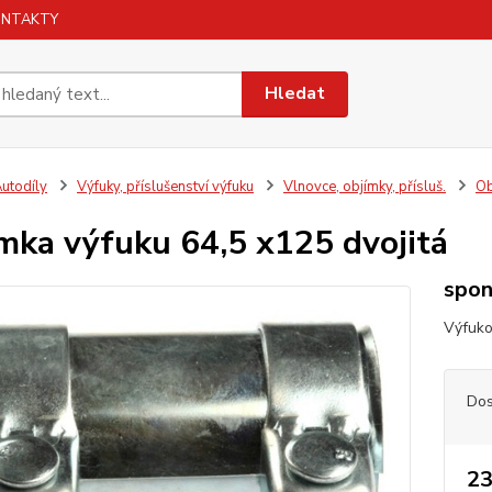
ONTAKTY
Hledat
utodíly
Výfuky, příslušenství výfuku
Vlnovce, objímky, přísluš.
Ob
mka výfuku 64,5 x125 dvojitá
spon
Výfuko
Dos
23