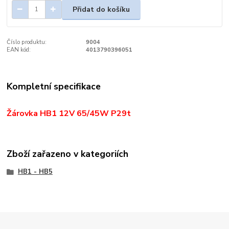
Přidat do košíku
Číslo produktu:
9004
EAN kód:
4013790396051
Kompletní specifikace
Žárovka HB1 12V 65/45W P29t
Zboží zařazeno v kategoriích
HB1 - HB5