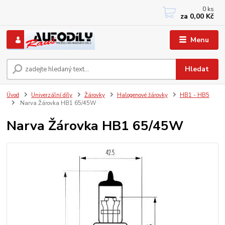
0
ks
+420 733767377
za
0,00 Kč
PO-PÁ: 8 - 12, 13 - 17
Menu
Hledat
Úvod
Univerzální díly
Žárovky
Halogenové žárovky
HB1 - HB5
Narva Žárovka HB1 65/45W
Narva Žárovka HB1 65/45W