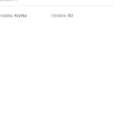
roduktu:
Krytka
Výrobce:
EU
t