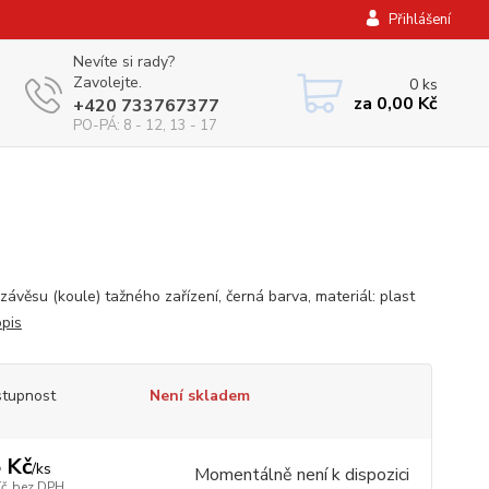
Přihlášení
Nevíte si rady?
Zavolejte.
0
ks
za
0,00 Kč
+420 733767377
PO-PÁ: 8 - 12, 13 - 17
závěsu (koule) tažného zařízení, černá barva, materiál: plast
opis
tupnost
Není skladem
 Kč
/
ks
Momentálně není k dispozici
Kč
bez DPH