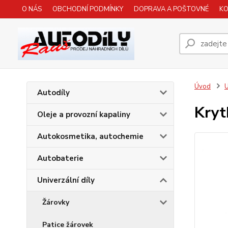
O NÁS
OBCHODNÍ PODMÍNKY
DOPRAVA A POŠTOVNÉ
K
Úvod
U
Autodíly
Kryt
Oleje a provozní kapaliny
Autokosmetika, autochemie
Autobaterie
Univerzální díly
Žárovky
Patice žárovek