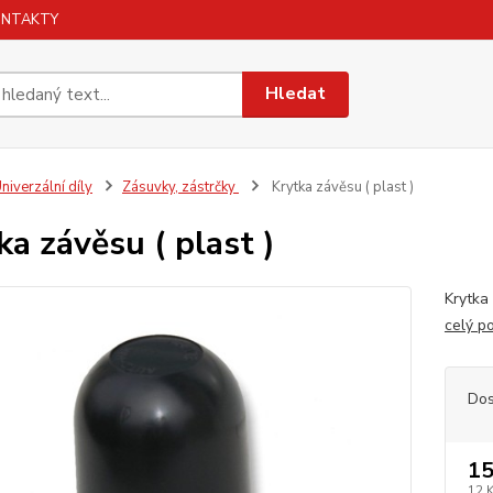
ONTAKTY
Hledat
niverzální díly
Zásuvky, zástrčky
Krytka závěsu ( plast )
ka závěsu ( plast )
Krytka 
celý p
Dos
15
12 