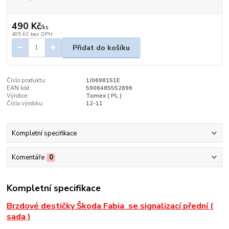
490 Kč
/
ks
405 Kč
bez DPH
Přidat do košíku
Číslo produktu:
1J0698151E
EAN kód:
5906485552896
Výrobce:
Tomex ( PL )
Číslo výrobku:
12-11
Kompletní specifikace
Komentáře
0
Kompletní specifikace
Brzdové destičky Škoda Fabia se signalizací přední (
sada )