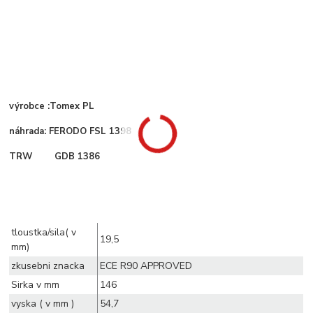
výrobce :Tomex PL
náhrada: FERODO FSL 1398
TRW GDB 1386
tloustka/sila( v
19,5
mm)
zkusebni znacka
ECE R90 APPROVED
Sirka v mm
146
vyska ( v mm )
54,7