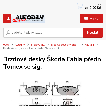
0
ks
+420 733767377
za
0,00 Kč
PO-PÁ: 8 - 12, 13 - 17
Menu
Hledat
Úvod
Autodíly
Brzdové díly
Brzdové destičky přední
Fabia II.
Brzdové desky Škoda Fabia přední Tomex se sig.
Brzdové desky Škoda Fabia přední
Tomex se sig.