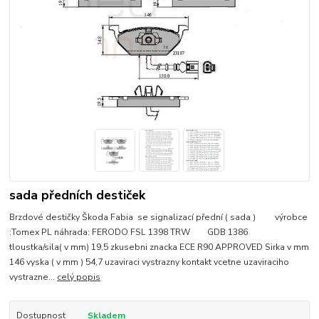
sada předních destiček
Brzdové destičky Škoda Fabia se signalizací přední ( sada ) výrobce
:Tomex PL náhrada: FERODO FSL 1398 TRW GDB 1386
tloustka/sila( v mm) 19,5 zkusebni znacka ECE R90 APPROVED Sirka v mm
146 vyska ( v mm ) 54,7 uzaviraci vystrazny kontakt vcetne uzaviraciho
vystrazne...
celý popis
Dostupnost
Skladem