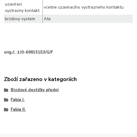
uzaviraci
vcetne uzaviraciho vystrazneho kontaktu
vystrazny kontakt
brzdovy system
Ate
orig.č. :
1J0-698151E/J/G/F
Zboží zařazeno v kategoriích
Brzdové destičky přední
Fabia I.
Fabia II.