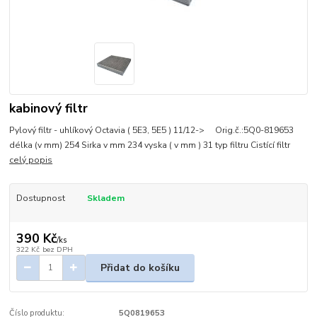
kabinový filtr
Pylový filtr - uhlíkový Octavia ( 5E3, 5E5 ) 11/12-> Orig.č.:5Q0-819653
délka (v mm) 254 Sirka v mm 234 vyska ( v mm ) 31 typ filtru Cistící filtr
celý popis
Dostupnost
Skladem
390 Kč
/
ks
322 Kč
bez DPH
Přidat do košíku
Číslo produktu:
5Q0819653