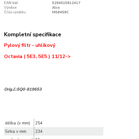
EAN kód:
5294515812417
Výrobce:
Alco
Číslo výrobku:
MS6459C
Kompletní specifikace
Pylový filtr - uhlíkový
Octavia
( 5E3, 5E5 )
11/12->
Orig.č.:5Q0-819653
délka (v mm)
254
Sirka v mm
234