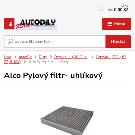
0
ks
+420 733767377
za
0,00 Kč
PO-PÁ: 8 - 12, 13 - 17
Menu
Hledat
Úvod
Autodíly
Filtry
Octavia III. ( 2012 -> )
Octavia 1,2TSI ( 63,
77, 81kW)
Alco Pylový filtr- uhlíkový
Alco Pylový filtr- uhlíkový