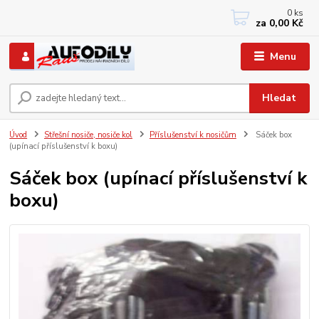
0
ks
+420 733767377
za
0,00 Kč
PO-PÁ: 8 - 12, 13 - 17
Menu
Hledat
Úvod
Střešní nosiče, nosiče kol
Příslušenství k nosičům
Sáček box
(upínací příslušenství k boxu)
Sáček box (upínací příslušenství k
boxu)