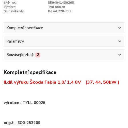
EAN kód:
8594041430268
Výrobce:
Tyll 00026
číslo náhrady:
Bosal 220-039
Kompletní specifikace
Parametry
Související zboží
2
Kompletní specifikace
II.díl výfuku Škoda Fabia 1,0/ 1,4 8V (37, 44, 50kW )
výrobce : TYLL 00026
orig.č. : 6Q0-253209