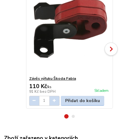
Závěs výfuku Škoda Fabia
Objimka vyf
110 Kč
35 Kč
/
ks
/
ks
Skladem
91 Kč
bez DPH
29 Kč
bez D
Přidat do košíku
Zboží zařazeno v kategoriích