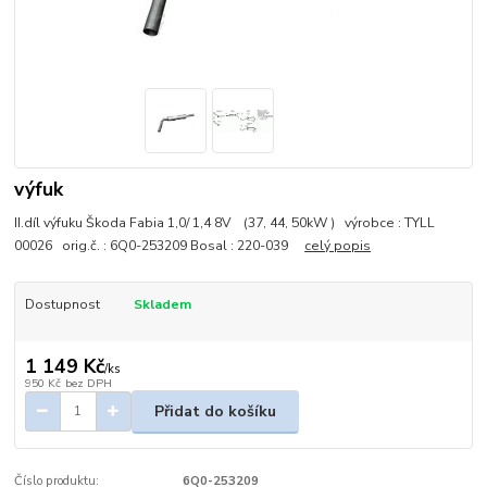
výfuk
II.díl výfuku Škoda Fabia 1,0/ 1,4 8V (37, 44, 50kW ) výrobce : TYLL
00026 orig.č. : 6Q0-253209 Bosal : 220-039
celý popis
Dostupnost
Skladem
1 149 Kč
/
ks
950 Kč
bez DPH
Přidat do košíku
Číslo produktu:
6Q0-253209