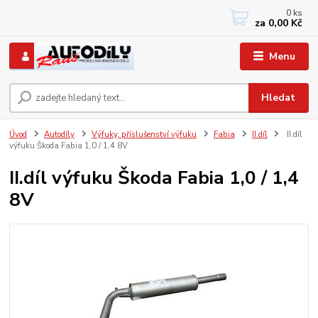
0
ks
+420 733767377
za
0,00 Kč
PO-PÁ: 8 - 12, 13 - 17
Menu
Hledat
Úvod
Autodíly
Výfuky, příslušenství výfuku
Fabia
II.díl
II.díl
výfuku Škoda Fabia 1,0 / 1,4 8V
II.díl výfuku Škoda Fabia 1,0 / 1,4
8V