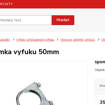
ONTAKTY
Hledat
utodíly
Výfuky, příslušenství výfuku
Vlnovce, objímky, přísluš.
Ob
imka vyfuku 50mm
spon
Objímk
Dos
35