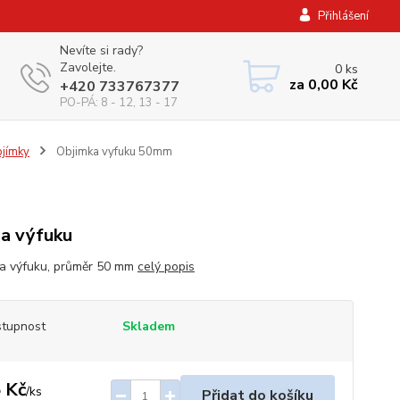
Přihlášení
Nevíte si rady?
Zavolejte.
0
ks
za
0,00 Kč
+420 733767377
PO-PÁ: 8 - 12, 13 - 17
jímky
Objimka vyfuku 50mm
a výfuku
a výfuku, průměr 50 mm
celý popis
tupnost
Skladem
 Kč
/
ks
Přidat do košíku