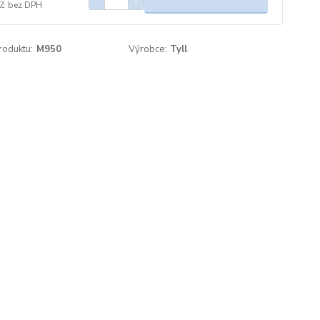
Kč
bez DPH
roduktu:
M950
Výrobce:
Tyll