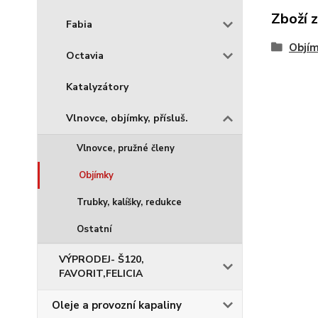
Zboží 
Fabia
Objí
Octavia
Katalyzátory
Vlnovce, objímky, přísluš.
Vlnovce, pružné členy
Objímky
Trubky, kalíšky, redukce
Ostatní
VÝPRODEJ- Š120,
FAVORIT,FELICIA
Oleje a provozní kapaliny