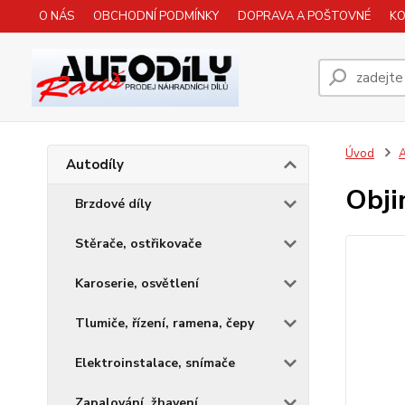
O NÁS
OBCHODNÍ PODMÍNKY
DOPRAVA A POŠTOVNÉ
K
Úvod
A
Autodíly
Obj
Brzdové díly
Stěrače, ostřikovače
Karoserie, osvětlení
Tlumiče, řízení, ramena, čepy
Elektroinstalace, snímače
Zapalování, žhavení