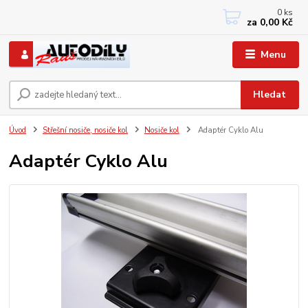
0
ks
+420 733767377
za
0,00 Kč
PO-PÁ: 8 - 12, 13 - 17
Menu
Hledat
Úvod
Střešní nosiče, nosiče kol
Nosiče kol
Adaptér Cyklo Alu
Adaptér Cyklo Alu