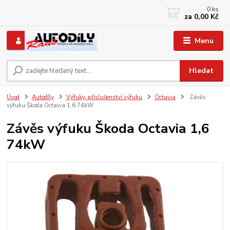
0
ks
+420 733767377
za
0,00 Kč
PO-PÁ: 8 - 12, 13 - 17
Menu
Hledat
Úvod
Autodíly
Výfuky, příslušenství výfuku
Octavia
Závěs
výfuku Škoda Octavia 1,6 74kW
Závěs výfuku Škoda Octavia 1,6
74kW