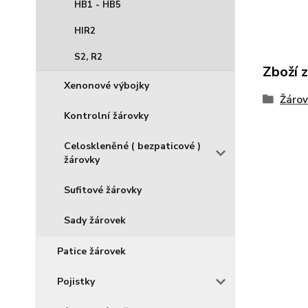
HB1 - HB5
HIR2
S2, R2
Zboží 
Xenonové výbojky
Žárov
Kontrolní žárovky
Celoskleněné ( bezpaticové )
žárovky
Sufitové žárovky
Sady žárovek
Patice žárovek
Pojistky