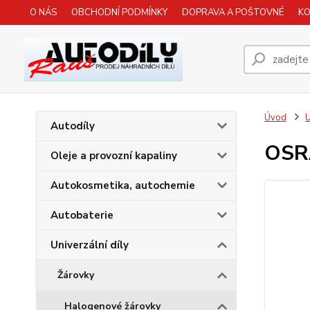
O NÁS
OBCHODNÍ PODMÍNKY
DOPRAVA A POŠTOVNÉ
K
Úvod
U
Autodíly
OSRA
Oleje a provozní kapaliny
Autokosmetika, autochemie
Autobaterie
Univerzální díly
Žárovky
Halogenové žárovky