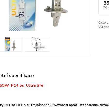
85
70 
Číslo p
Výrobc
tní specifikace
55W P14,5s Ultra life
ky ULTRA LIFE s až trojnásobnou životností oproti standardním autož