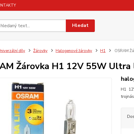
ONTAKTY
Hledat
niverzální díly
Žárovky
Halogenové žárovky
H1
OSRAM Žáro
M Žárovka H1 12V 55W Ultra l
halo
H1 12V
trojná
Dos