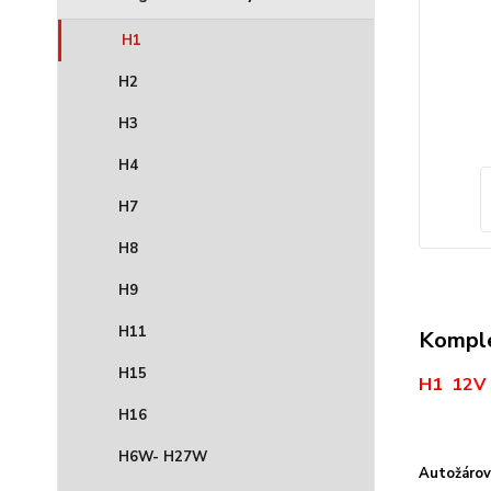
H1
H2
H3
H4
H7
H8
H9
H11
Komple
H15
H1 12V 
H16
H6W- H27W
Autožárov