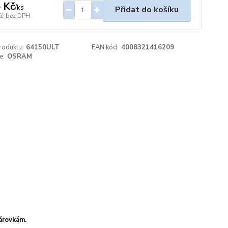
 Kč
/
ks
Přidat do košíku
Kč
bez DPH
roduktu:
64150ULT
EAN kód:
4008321416209
e:
OSRAM
árovkám.