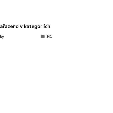
zařazeno v kategoriích
ky
H1