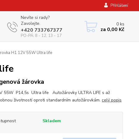
Přihlášení
Nevíte si rady?
Zavolejte.
0
ks
za
0,00 Kč
+420 733767377
PO-PÁ: 8 - 12, 13 - 17
vka H1 12V 55W Ultra life
ife
genová žárovka
 55W P14,5s Ultra life Autožárovky ULTRA LIFE s až
sobnou životností oproti standardním autožárovkám.
celý popis
tupnost
Skladem