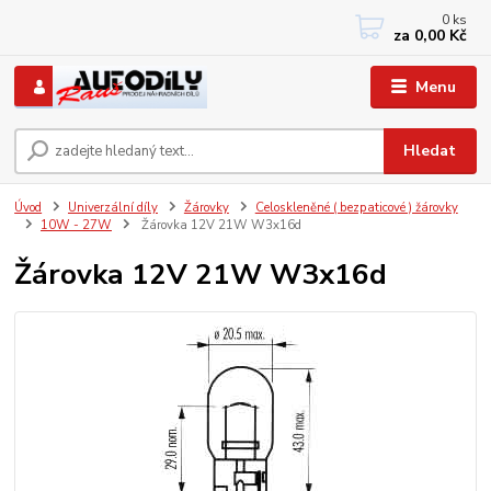
0
ks
+420 733767377
za
0,00 Kč
PO-PÁ: 8 - 12, 13 - 17
Menu
Hledat
Úvod
Univerzální díly
Žárovky
Celoskleněné ( bezpaticové ) žárovky
10W - 27W
Žárovka 12V 21W W3x16d
Žárovka 12V 21W W3x16d