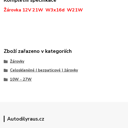
Žárovka 12V 21W W3x16d W21W
Zboží zařazeno v kategoriích
Žárovky
Celoskleněné ( bezpaticové ) žárovky
10W - 27W
Autodilyraus.cz