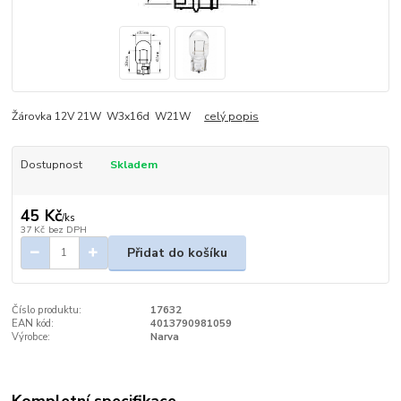
Žárovka 12V 21W W3x16d W21W
celý popis
Dostupnost
Skladem
45 Kč
/
ks
37 Kč
bez DPH
Přidat do košíku
Číslo produktu:
17632
EAN kód:
4013790981059
Výrobce:
Narva
Kompletní specifikace