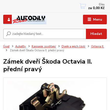
0
ks
+420 733767377
za
0,00 Kč
PO-PÁ: 8 - 12, 13 - 17
Menu
Hledat
Úvod
Autodíly
Karoserie, osvětlení
Dveře a jejich části
Octavia II.
Zámek dveří Škoda Octavia II. přední pravý
Zámek dveří Škoda Octavia II.
přední pravý