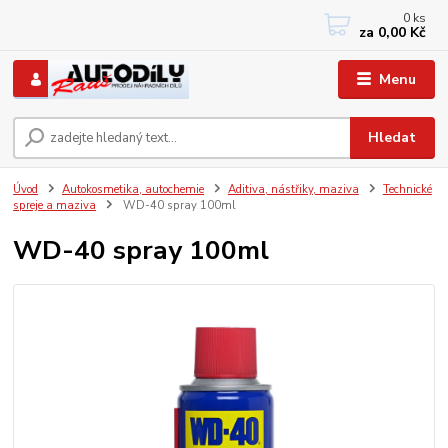
0
ks
+420 733767377
za
0,00 Kč
PO-PÁ: 8 - 12, 13 - 17
Menu
Hledat
Úvod
Autokosmetika, autochemie
Aditiva, nástřiky, maziva
Technické
spreje a maziva
WD-40 spray 100ml
WD-40 spray 100ml