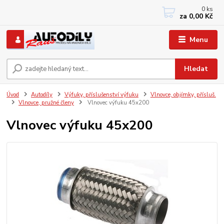
0
ks
+420 733767377
za
0,00 Kč
PO-PÁ: 8 - 12, 13 - 17
Menu
Hledat
Úvod
Autodíly
Výfuky, příslušenství výfuku
Vlnovce, objímky, přísluš.
Vlnovce, pružné členy
Vlnovec výfuku 45x200
Vlnovec výfuku 45x200