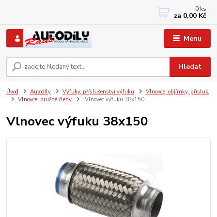
0
ks
+420 733767377
za
0,00 Kč
PO-PÁ: 8 - 12, 13 - 17
Menu
Hledat
Úvod
Autodíly
Výfuky, příslušenství výfuku
Vlnovce, objímky, přísluš.
Vlnovce, pružné členy
Vlnovec výfuku 38x150
Vlnovec výfuku 38x150