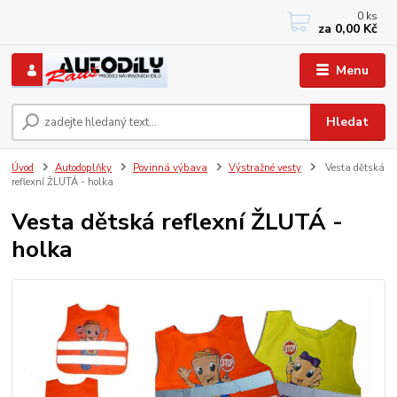
0
ks
+420 733767377
za
0,00 Kč
PO-PÁ: 8 - 12, 13 - 17
Menu
Hledat
Úvod
Autodoplňky
Povinná výbava
Výstražné vesty
Vesta dětská
reflexní ŽLUTÁ - holka
Vesta dětská reflexní ŽLUTÁ -
holka