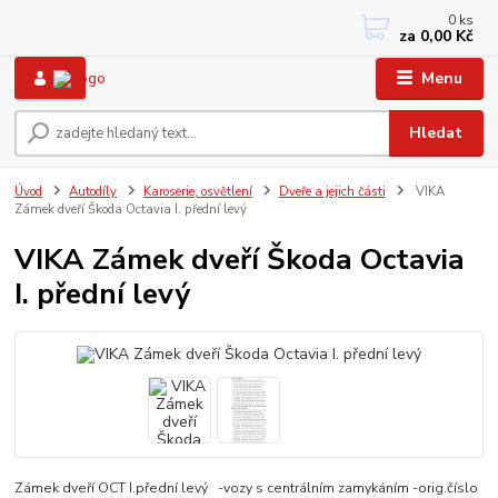
0
ks
+420 733767377
za
0,00 Kč
PO-PÁ: 8 - 12, 13 - 17
Menu
Hledat
Úvod
Autodíly
Karoserie, osvětlení
Dveře a jejich části
VIKA
Zámek dveří Škoda Octavia I. přední levý
VIKA Zámek dveří Škoda Octavia
I. přední levý
Zámek dveří OCT I.přední levý -vozy s centrálním zamykáním -orig.číslo