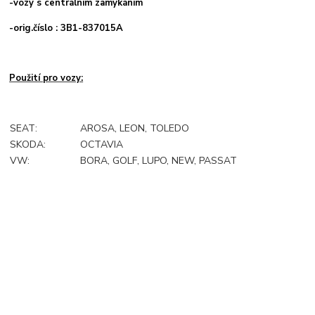
-
vozy s centrálním zamykáním
-orig.číslo : 3B1-837015A
Použití pro vozy:
SEAT:
AROSA, LEON, TOLEDO
SKODA:
OCTAVIA
VW:
BORA, GOLF, LUPO, NEW, PASSAT