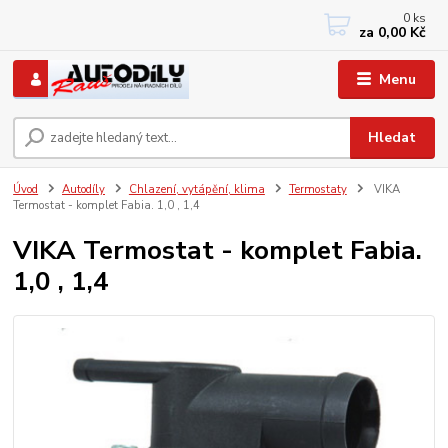
0
ks
+420 733767377
za
0,00 Kč
PO-PÁ: 8 - 12, 13 - 17
Menu
Hledat
Úvod
Autodíly
Chlazení, vytápění, klima
Termostaty
VIKA
Termostat - komplet Fabia. 1,0 , 1,4
VIKA Termostat - komplet Fabia.
1,0 , 1,4