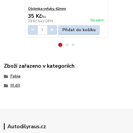
Objimka vyfuku 42mm
Závěs výfuk
35 Kč
110 Kč
/
ks
/
ks
Skladem
29 Kč
bez DPH
91 Kč
bez D
Přidat do košíku
Zboží zařazeno v kategoriích
Fabia
III.díl
Autodilyraus.cz