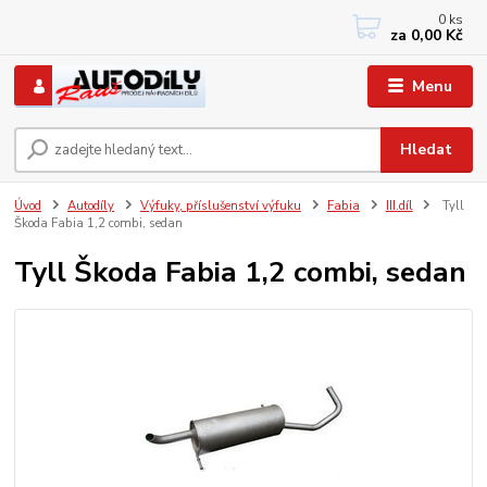
0
ks
+420 733767377
za
0,00 Kč
PO-PÁ: 8 - 12, 13 - 17
Menu
Hledat
Úvod
Autodíly
Výfuky, příslušenství výfuku
Fabia
III.díl
Tyll
Škoda Fabia 1,2 combi, sedan
Tyll Škoda Fabia 1,2 combi, sedan