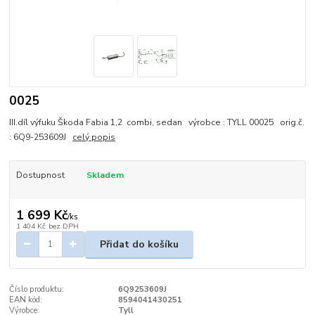
0025
III.díl výfuku Škoda Fabia 1,2 combi, sedan výrobce : TYLL 00025 orig.č.
: 6Q9-253609J
celý popis
Dostupnost
Skladem
1 699 Kč
/
ks
1 404 Kč
bez DPH
Přidat do košíku
Číslo produktu:
6Q9253609J
EAN kód:
8594041430251
Výrobce:
Tyll