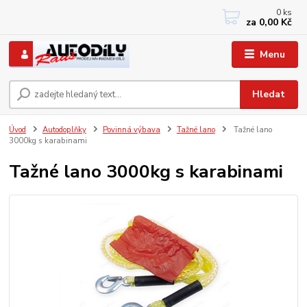
0
ks
+420 733767377
za
0,00 Kč
PO-PÁ: 8 - 12, 13 - 17
Menu
Hledat
Úvod
Autodoplňky
Povinná výbava
Tažné lano
Tažné lano
3000kg s karabinami
Tažné lano 3000kg s karabinami