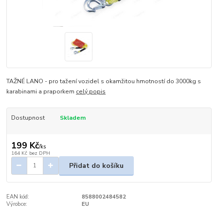
TAŽNÉ LANO - pro tažení vozidel s okamžitou hmotností do 3000kg s
karabinami a praporkem
celý popis
Dostupnost
Skladem
199 Kč
/
ks
164 Kč
bez DPH
Přidat do košíku
EAN kód:
8588002484582
Výrobce:
EU