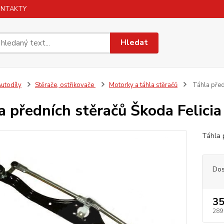
ONTAKTY
Hledat
utodíly
Stěrače, ostřikovače
Motorky a táhla stěračů
Táhla před
a předních stěračů Škoda Felicia
Táhla 
Dos
35
289