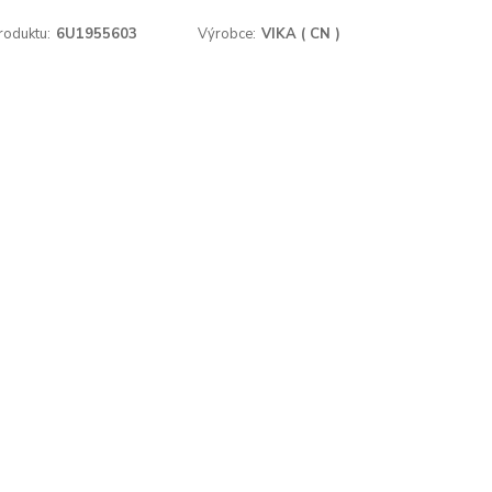
roduktu:
6U1955603
Výrobce:
VIKA ( CN )