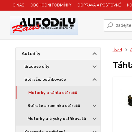
O NÁS
OBCHODNÍ PODMÍNKY
DOPRAVA A POŠTOVNÉ
K
Úvod
A
Autodíly
Táhl
Brzdové díly
Stěrače, ostřikovače
Motorky a táhla stěračů
Stěrače a ramínka stěračů
Motorky a trysky ostřikovačů
Karoserie, osvětlení