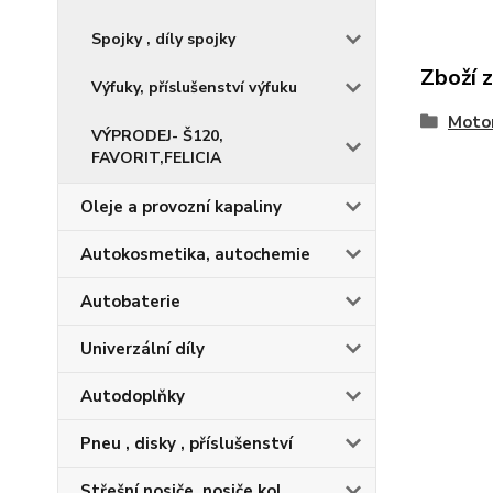
Spojky , díly spojky
Zboží 
Výfuky, příslušenství výfuku
Motor
VÝPRODEJ- Š120,
FAVORIT,FELICIA
Oleje a provozní kapaliny
Autokosmetika, autochemie
Autobaterie
Univerzální díly
Autodoplňky
Pneu , disky , příslušenství
Střešní nosiče, nosiče kol