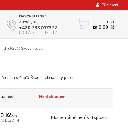
Přihlášení
Nevíte si rady?
Zavolejte.
0
ks
za
0,00 Kč
+420 733767377
PO-PÁ: 8 - 12, 13 - 17
ních stěračů Škoda Felicia
předních stěračů Škoda Felicia
celý popis
tupnost
Není skladem
0 Kč
/
ks
Momentálně není k dispozici
 Kč
bez DPH