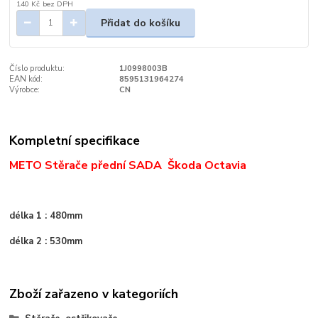
140 Kč
bez DPH
Přidat do košíku
Číslo produktu:
1J0998003B
EAN kód:
8595131964274
Výrobce:
CN
Kompletní specifikace
METO Stěrače přední SADA Škoda Octavia
délka 1 : 480mm
délka 2 : 530mm
Zboží zařazeno v kategoriích