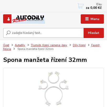
0
ks
+420 733767377
za
0,00 Kč
PO-PÁ: 8 - 12, 13 - 17
Menu
Hledat
Úvod
Autodíly
Tlumiče, řízení, ramena, čepy
Díly řízení
Favorit,
Felicia
Spona manžeta řízení 32mm
Spona manžeta řízení 32mm