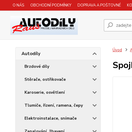
O NÁS
OBCHODNÍ PODMÍNKY
DOPRAVA A POŠTOVNÉ
K
Úvod
A
Autodíly
Spoj
Brzdové díly
Stěrače, ostřikovače
Karoserie, osvětlení
Tlumiče, řízení, ramena, čepy
Elektroinstalace, snímače
Zapalování, žhavení