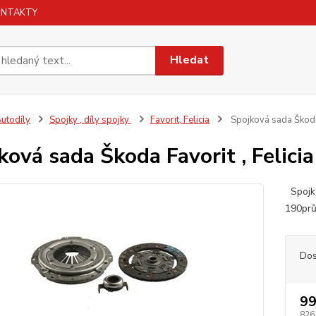
ONTAKTY
Hledat
utodíly
Spojky , díly spojky
Favorit, Felicia
Spojková sada Škoda F
ková sada Škoda Favorit , Felicia
Spojko
190prů
Dos
99
826