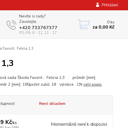
Přihlášení
Nevíte si rady?
Zavolejte.
0
ks
za
0,00 Kč
+420 733767377
PO-PÁ: 8 - 12, 13 - 17
avorit , Felicia 1,3
 1,3
vá sada Škoda Favorit , Felicia 1,3 průměr [mm]:
měr 2 [mm]: 190počet zubů: 18 výrobce : CN
celý popis
tupnost
Není skladem
9 Kč
/
ks
Momentálně není k dispozici
 Kč
bez DPH