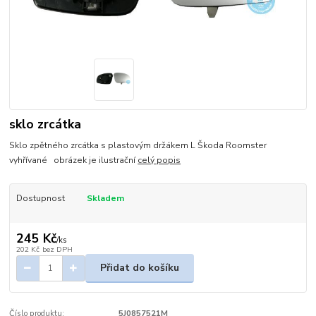
sklo zrcátka
Sklo zpětného zrcátka s plastovým držákem L Škoda Roomster
vyhřívané obrázek je ilustrační
celý popis
Dostupnost
Skladem
245 Kč
/
ks
202 Kč
bez DPH
Přidat do košíku
Číslo produktu:
5J0857521M