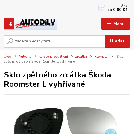
0
ks
+420 733767377
za
0,00 Kč
PO-PÁ: 8 - 12, 13 - 17
Menu
Hledat
Úvod
Autodíly
Karoserie, osvětlení
Zrcátka
Roomster
Sklo
zpětného zrcátka Škoda Roomster L vyhřívané
Sklo zpětného zrcátka Škoda
Roomster L vyhřívané