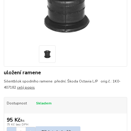
uložení ramene
Silentblok spodního ramene přední, Škoda Octavia L/P orig.č.: 1K0-
407182
celý popis
Dostupnost
Skladem
95 Kč
/
ks
79 Kč
bez DPH