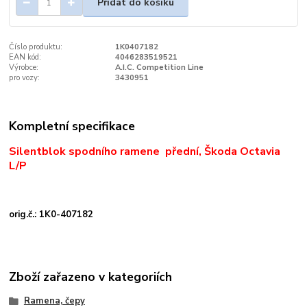
Přidat do košíku
Číslo produktu:
1K0407182
EAN kód:
4046283519521
Výrobce:
A.I.C. Competition Line
pro vozy:
3430951
Kompletní specifikace
Silentblok spodního ramene přední, Škoda Octavia
L/P
orig.č.: 1K0-407182
Zboží zařazeno v kategoriích
Ramena, čepy