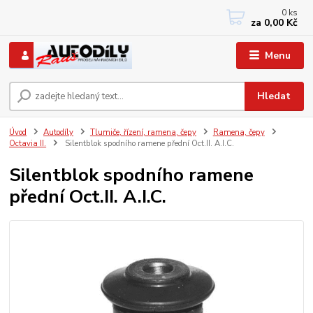
0
ks
+420 733767377
za
0,00 Kč
PO-PÁ: 8 - 12, 13 - 17
Menu
Hledat
Úvod
Autodíly
Tlumiče, řízení, ramena, čepy
Ramena, čepy
Octavia II.
Silentblok spodního ramene přední Oct.II. A.I.C.
Silentblok spodního ramene
přední Oct.II. A.I.C.