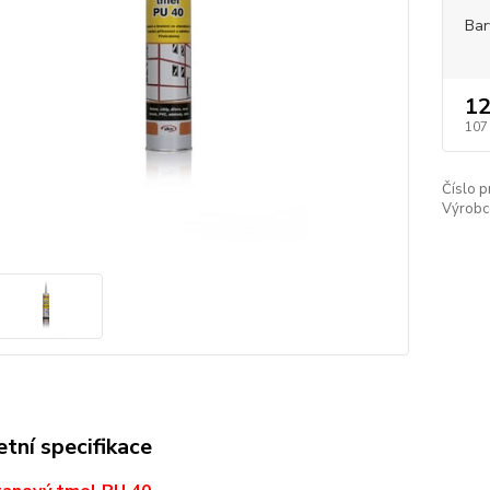
Bar
12
107
Číslo p
Výrobc
tní specifikace