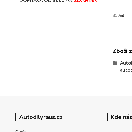
ZDARMA
DOPRAVA OD 3000,-Kč
310ml
Zboží 
Auto
auto
Autodilyraus.cz
Kde nás