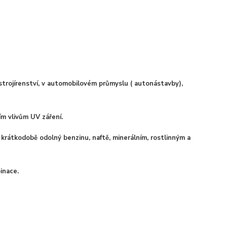
 strojírenství, v automobilovém průmyslu ( autonástavby),
ím vlivům UV záření.
krátkodobě odolný benzinu, naftě, minerálním, rostlinným a
inace.