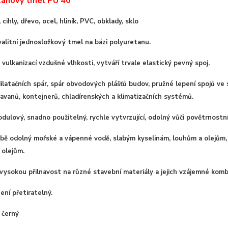
tanový tmel PU 40
cihly, dřevo, ocel, hliník, PVC, obklady, sklo
alitní jednosložkový tmel na bázi polyuretanu.
 vulkanizací vzdušné vlhkosti, vytváří trvale elastický pevný spoj.
ilatačních spár, spár obvodových plášťů budov, pružné lepení spojů ve
avanů, kontejnerů, chladírenských a klimatizačních systémů.
ulový, snadno použitelný, rychle vytvrzující, odolný vůči povětrnostn
ě odolný mořské a vápenné vodě, slabým kyselinám, louhům a olejům, 
 olejům.
vysokou přilnavost na různé stavební materiály a jejich vzájemné komb
ení přetiratelný.
, černý