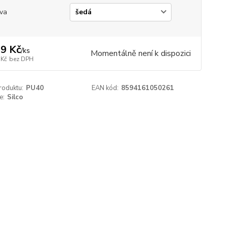
va
9 Kč
/
ks
Momentálně není k dispozici
 Kč
bez DPH
roduktu:
PU40
EAN kód:
8594161050261
e:
Silco