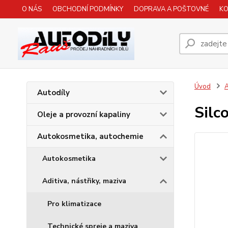
O NÁS
OBCHODNÍ PODMÍNKY
DOPRAVA A POŠTOVNÉ
K
Úvod
A
Autodíly
Silc
Oleje a provozní kapaliny
Autokosmetika, autochemie
Autokosmetika
Aditiva, nástřiky, maziva
Pro klimatizace
Technické spreje a maziva