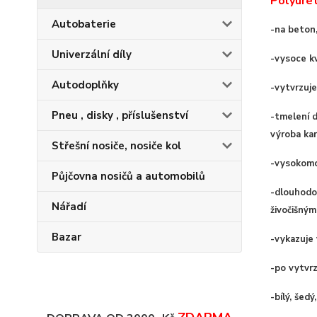
Polyure
Autobaterie
-na beton, 
Univerzální díly
-vysoce kv
Autodoplňky
-vytvrzuje
Pneu , disky , příslušenství
-tmelení d
výroba kar
Střešní nosiče, nosiče kol
-vysokomod
Půjčovna nosičů a automobilů
-dlouhodob
Nářadí
živočišným
Bazar
-vykazuje 
-po vytvrz
-bílý, šedý