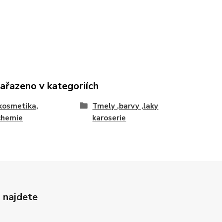
zařazeno v kategoriích
kosmetika,
Tmely ,barvy ,laky
chemie
karoserie
 najdete