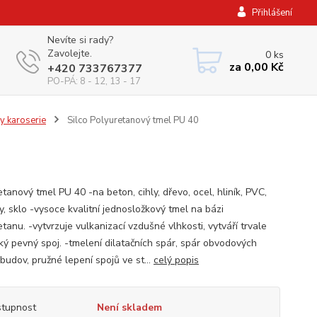
Přihlášení
Nevíte si rady?
Zavolejte.
0
ks
za
0,00 Kč
+420 733767377
PO-PÁ: 8 - 12, 13 - 17
y karoserie
Silco Polyuretanový tmel PU 40
tanový tmel PU 40 -na beton, cihly, dřevo, ocel, hliník, PVC,
y, sklo -vysoce kvalitní jednosložkový tmel na bázi
tanu. -vytvrzuje vulkanizací vzdušné vlhkosti, vytváří trvale
cký pevný spoj. -tmelení dilatačních spár, spár obvodových
budov, pružné lepení spojů ve st...
celý popis
tupnost
Není skladem