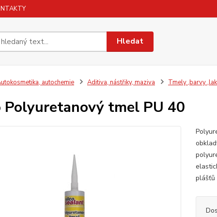
ONTAKTY
Hledat
utokosmetika, autochemie
Aditiva, nástřiky, maziva
Tmely ,barvy ,lak
o Polyuretanový tmel PU 40
Polyure
obklad
polyure
elasti
plášťů 
Dos