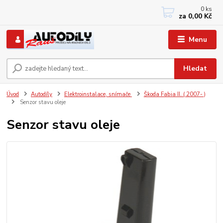
0
ks
+420 733767377
za
0,00 Kč
PO-PÁ: 8 - 12, 13 - 17
Menu
Hledat
Úvod
Autodíly
Elektroinstalace, snímače
Škoda Fabia II. ( 2007- )
Senzor stavu oleje
Senzor stavu oleje