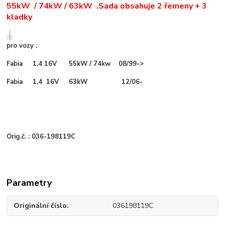
55kW / 74kW / 63kW .Sada obsahuje 2 řemeny + 3
kladky
pro vozy :
Fabia 1,4 16V 55kW / 74kw 08/99->
Fabia 1,4 16V 63kW 12/06-
Orig.č. : 036-198119C
Parametry
Originální číslo
036198119C