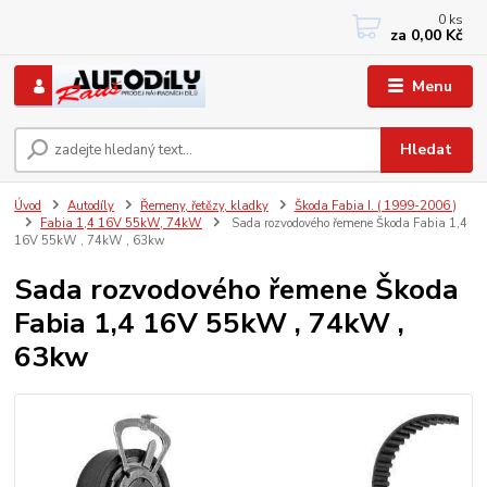
0
ks
+420 733767377
za
0,00 Kč
PO-PÁ: 8 - 12, 13 - 17
Menu
Hledat
Úvod
Autodíly
Řemeny, řetězy, kladky
Škoda Fabia I. ( 1999-2006 )
Fabia 1,4 16V 55kW, 74kW
Sada rozvodového řemene Škoda Fabia 1,4
16V 55kW , 74kW , 63kw
Sada rozvodového řemene Škoda
Fabia 1,4 16V 55kW , 74kW ,
63kw