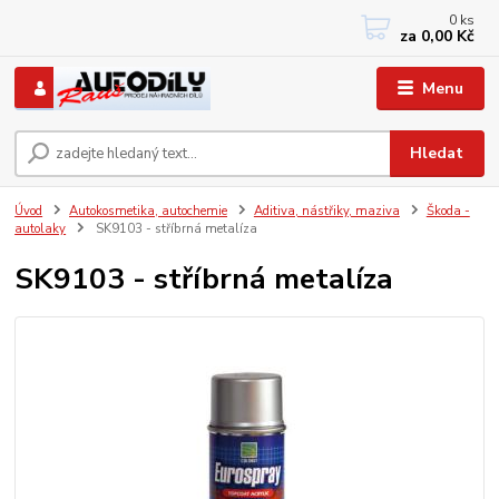
0
ks
+420 733767377
za
0,00 Kč
PO-PÁ: 8 - 12, 13 - 17
Menu
Hledat
Úvod
Autokosmetika, autochemie
Aditiva, nástřiky, maziva
Škoda -
autolaky
SK9103 - stříbrná metalíza
SK9103 - stříbrná metalíza