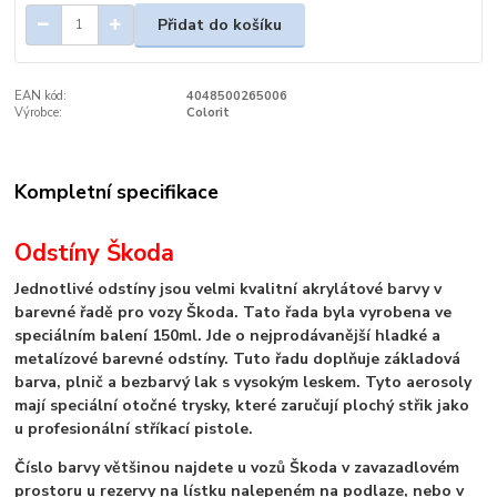
Přidat do košíku
EAN kód:
4048500265006
Výrobce:
Colorit
Kompletní specifikace
Odstíny Škoda
Jednotlivé odstíny jsou velmi kvalitní akrylátové barvy v
barevné řadě pro vozy Škoda. Tato řada byla vyrobena ve
speciálním balení 150ml. Jde o nejprodávanější hladké a
metalízové barevné odstíny. Tuto řadu doplňuje základová
barva, plnič a bezbarvý lak s vysokým leskem. Tyto aerosoly
mají speciální otočné trysky, které zaručují plochý střik jako
u profesionální stříkací pistole.
Číslo barvy většinou najdete u vozů Škoda v zavazadlovém
prostoru u rezervy na lístku nalepeném na podlaze, nebo v