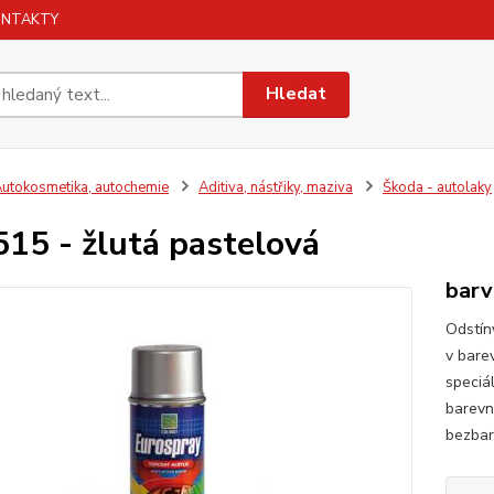
ONTAKTY
Hledat
utokosmetika, autochemie
Aditiva, nástřiky, maziva
Škoda - autolaky
15 - žlutá pastelová
barv
Odstín
v bare
speciá
barevn
bezbar