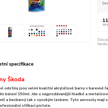
Dos
11
98 
Číslo p
Výrobc
tní specifikace
ny Škoda
vé odstíny jsou velmi kvalitní akrylátové barvy v barevné 
ím balení 150ml. Jde o nejprodávanější hladké a metalízov
lnič a bezbarvý lak s vysokým leskem. Tyto aerosoly mají sp
ofesionální stříkací pistole.