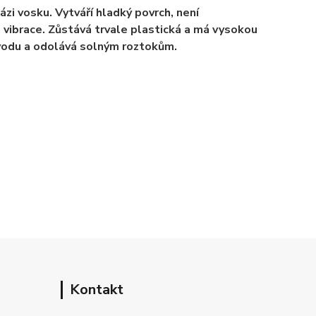
zi vosku. Vytváří hladký povrch, není
a vibrace. Zůstává trvale plastická a má vysokou
vodu a odolává solný
m roztokům.
Kontakt