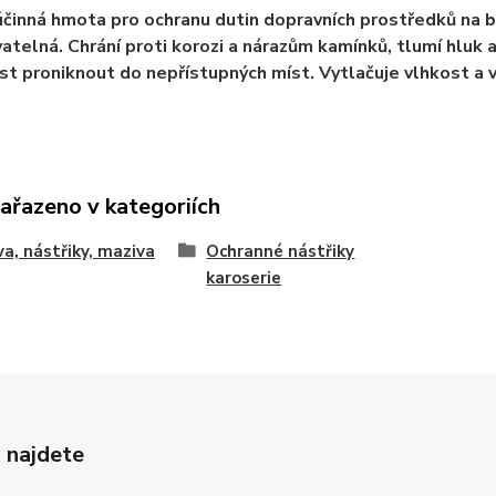
činná hmota pro ochranu dutin dopravních prostředků na bá
atelná. Chrání proti korozi a nárazům kamínků, tlumí hluk 
t proniknout do nepřístupných míst. Vytlačuje vlhkost a 
zařazeno v kategoriích
va, nástřiky, maziva
Ochranné nástřiky
karoserie
 najdete