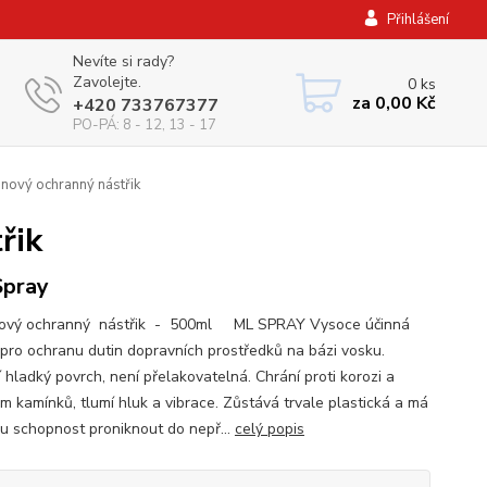
Přihlášení
Nevíte si rady?
Zavolejte.
0
ks
za
0,00 Kč
+420 733767377
PO-PÁ: 8 - 12, 13 - 17
nový ochranný nástřik
řik
Spray
ový ochranný nástřik - 500ml ML SPRAY Vysoce účinná
pro ochranu dutin dopravních prostředků na bázi vosku.
 hladký povrch, není přelakovatelná. Chrání proti korozi a
m kamínků, tlumí hluk a vibrace. Zůstává trvale plastická a má
u schopnost proniknout do nepř...
celý popis