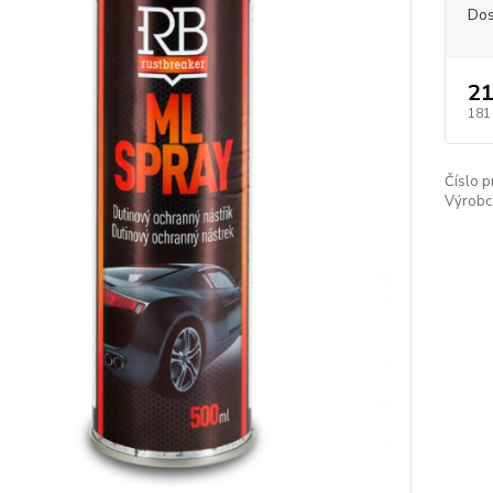
Dos
21
181
Číslo p
Výrobc