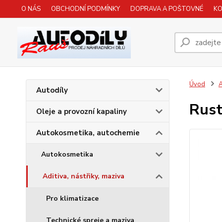
O NÁS
OBCHODNÍ PODMÍNKY
DOPRAVA A POŠTOVNÉ
K
Úvod
A
Autodíly
Rust
Oleje a provozní kapaliny
Autokosmetika, autochemie
Autokosmetika
Aditiva, nástřiky, maziva
Pro klimatizace
Technické spreje a maziva