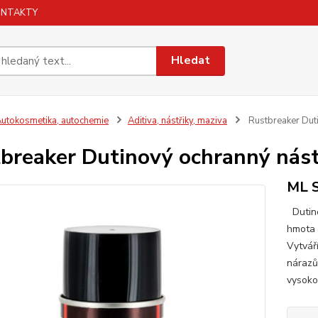
ONTAKTY
Hledat
utokosmetika, autochemie
Aditiva, nástřiky, maziva
Rustbreaker Duti
breaker Dutinový ochranný nást
ML 
Dutin
hmota 
Vytváří
nárazů
vysoko