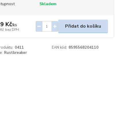
tupnost
Skladem
9 Kč
/
ks
Přidat do košíku
 Kč
bez DPH
roduktu:
0411
EAN kód:
8595568204110
e:
Rustbreaker