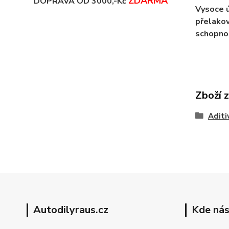
ZDARMA
DOPRAVA OD 3000,-Kč
Vysoce ú
přelakov
schopnos
Zboží 
Aditi
Autodilyraus.cz
Kde nás