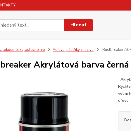
ONTAKTY
Hledat
utokosmetika, autochemie
Aditiva, nástřiky, maziva
Rustbreaker Akry
breaker Akrylátová barva černá 
Akrylá
Rychle
velmi h
dřevo.
Dos