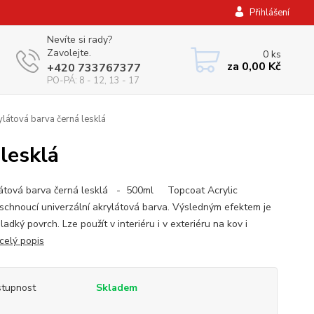
Přihlášení
Nevíte si rady?
Zavolejte.
0
ks
za
0,00 Kč
+420 733767377
PO-PÁ: 8 - 12, 13 - 17
látová barva černá lesklá
lesklá
tová barva černá lesklá - 500ml Topcoat Acrylic
schnoucí univerzální akrylátová barva. Výsledným efektem je
ladký povrch. Lze použít v interiéru i v exteriéru na kov i
celý popis
tupnost
Skladem