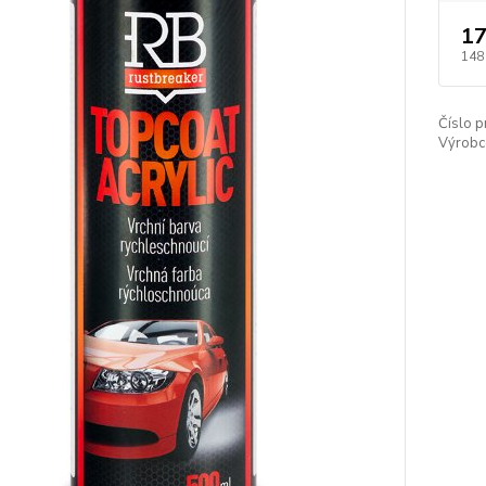
17
148
Číslo p
Výrobc