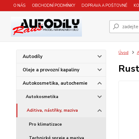
O NÁS
OBCHODNÍ PODMÍNKY
DOPRAVA A POŠTOVNÉ
K
Úvod
A
Autodíly
Rust
Oleje a provozní kapaliny
Autokosmetika, autochemie
Autokosmetika
Aditiva, nástřiky, maziva
Pro klimatizace
Technické spreje a maziva