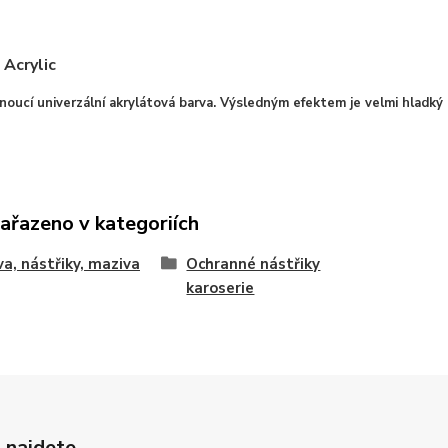
Acrylic
oucí univerzální akrylátová barva. Výsledným efektem je velmi hladký po
zařazeno v kategoriích
va, nástřiky, maziva
Ochranné nástřiky
karoserie
 najdete