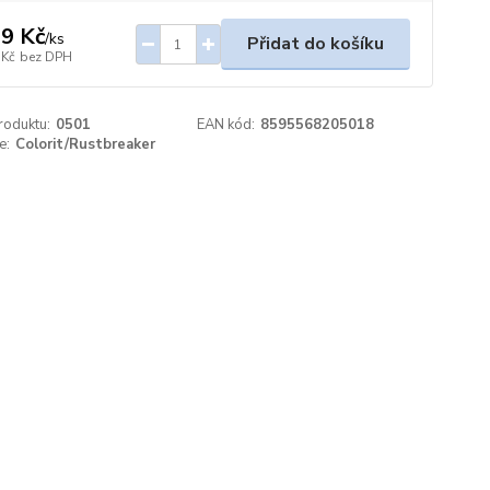
9 Kč
/
ks
Přidat do košíku
 Kč
bez DPH
roduktu:
0501
EAN kód:
8595568205018
e:
Colorit/Rustbreaker