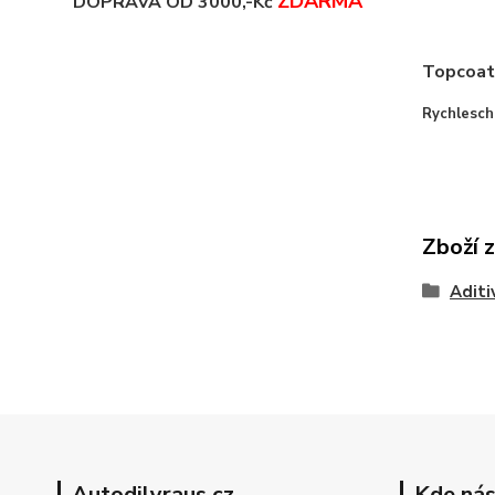
ZDARMA
DOPRAVA OD 3000,-Kč
Topcoat 
Rychleschn
Zboží 
Aditi
Autodilyraus.cz
Kde nás