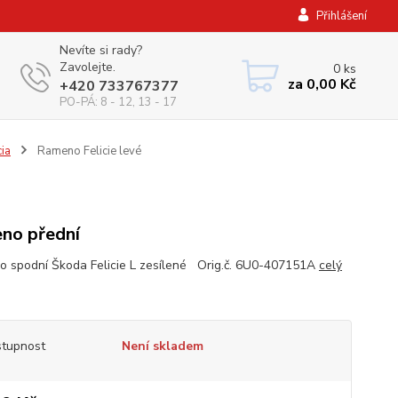
Přihlášení
Nevíte si rady?
Zavolejte.
0
ks
za
0,00 Kč
+420 733767377
PO-PÁ: 8 - 12, 13 - 17
cia
Rameno Felicie levé
no přední
 spodní Škoda Felicie L zesílené Orig.č. 6U0-407151A
celý
tupnost
Není skladem