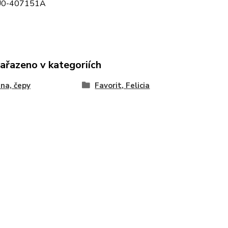
6U0-407151A
zařazeno v kategoriích
na, čepy
Favorit, Felicia