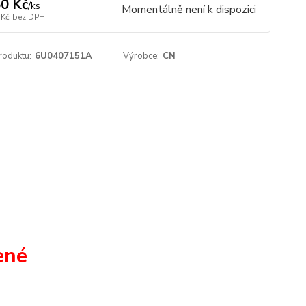
0 Kč
/
ks
Momentálně není k dispozici
 Kč
bez DPH
roduktu:
6U0407151A
Výrobce:
CN
ené