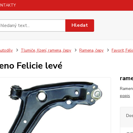
ONTAKTY
Hledat
utodíly
Tlumiče, řízení, ramena, čepy
Ramena, čepy
Favorit, Feli
no Felicie levé
rame
Rameno
popis
Dos