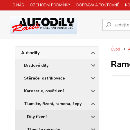
O NÁS
OBCHODNÍ PODMÍNKY
DOPRAVA A POŠTOVNÉ
K
Úvod
A
Autodíly
Rame
Brzdové díly
Stěrače, ostřikovače
Karoserie, osvětlení
Tlumiče, řízení, ramena, čepy
Díly řízení
Tlumiče pérování