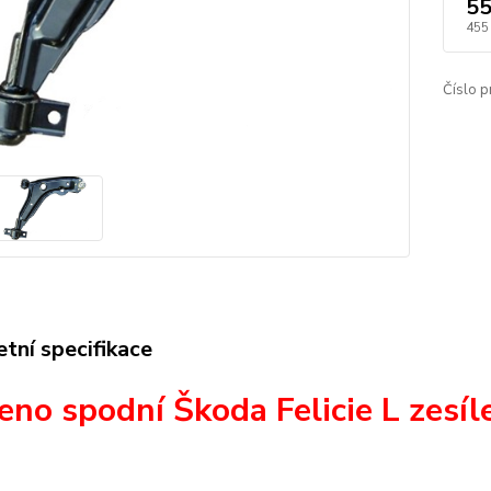
55
455
Číslo p
tní specifikace
no spodní Škoda Felicie L zesíl