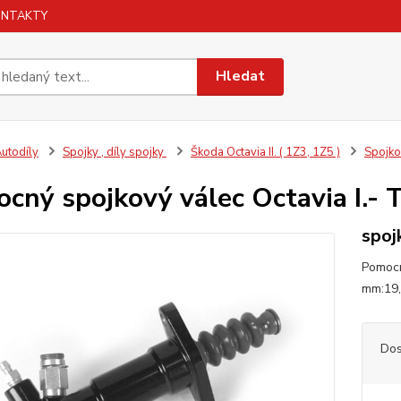
ONTAKTY
Hledat
utodíly
Spojky , díly spojky
Škoda Octavia II. ( 1Z3, 1Z5 )
Spojko
cný spojkový válec Octavia I.- 
spoj
Pomocn
mm:19,
Dos