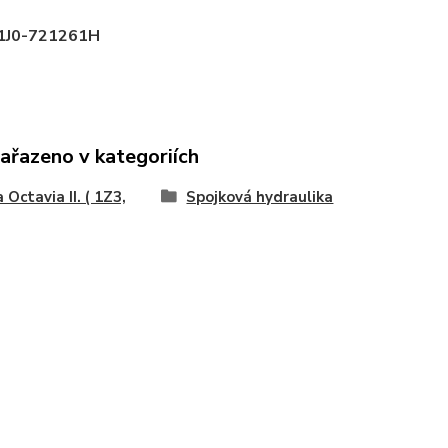
 : 1J0-721261H
zařazeno v kategoriích
 Octavia II. ( 1Z3,
Spojková hydraulika