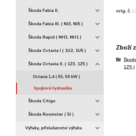
Škoda Fabia II.
orig. č.
Škoda Fabia III. ( NJ3, NJ5 )
Škoda Rapid ( NH3, NH1 )
Zboží 
Škoda Octavia I ( 1U2, 1U5 )
Škoda
Škoda Octavia II. ( 1Z3, 1Z5 )
1Z5 )
Octavia 1,4 ( 55, 59 kW )
Spojková hydraulika
Škoda Citigo
Škoda Roomster ( 5J )
Výfuky, příslušenství výfuku