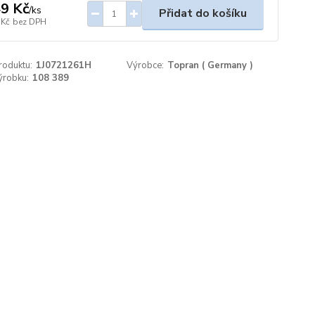
9 Kč
/
ks
Přidat do košíku
 Kč
bez DPH
roduktu:
1J0721261H
Výrobce:
Topran ( Germany )
ýrobku:
108 389