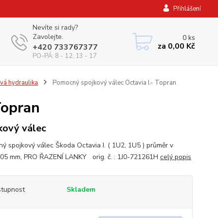
Přihlášení
Nevíte si rady?
Zavolejte.
0
ks
za
0,00 Kč
+420 733767377
PO-PÁ: 8 - 12, 13 - 17
vá hydraulika
Pomocný spojkový válec Octavia I.- Topran
Topran
kový válec
ý spojkový válec Škoda Octavia I. ( 1U2, 1U5 ) průměr v
05 mm, PRO ŘAZENÍ LANKY orig. č. : 1J0-721261H
celý popis
tupnost
Skladem