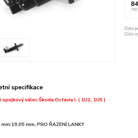
84
702
Číslo p
Číslo v
tní specifikace
spojkový válec Škoda Octavia I. ( 1U2, 1U5 )
v mm:
19,05 mm, PRO ŘAZENÍ LANKY