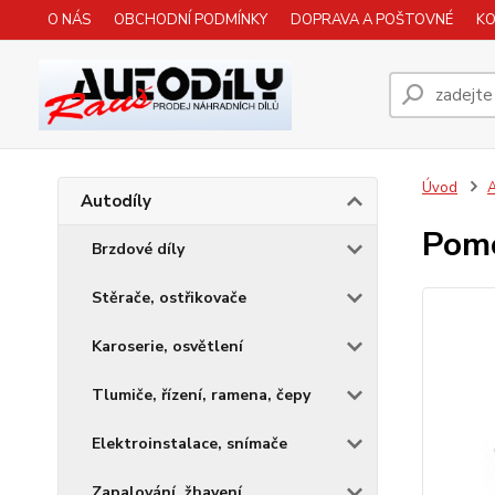
O NÁS
OBCHODNÍ PODMÍNKY
DOPRAVA A POŠTOVNÉ
K
Úvod
A
Autodíly
Pomo
Brzdové díly
Stěrače, ostřikovače
Karoserie, osvětlení
Tlumiče, řízení, ramena, čepy
Elektroinstalace, snímače
Zapalování, žhavení