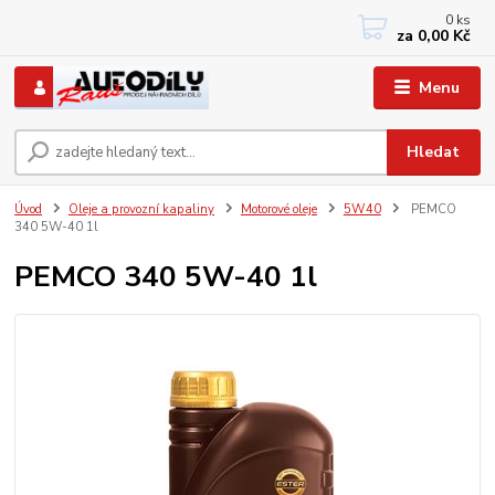
0
ks
+420 733767377
za
0,00 Kč
PO-PÁ: 8 - 12, 13 - 17
Menu
Hledat
Úvod
Oleje a provozní kapaliny
Motorové oleje
5W40
PEMCO
340 5W-40 1l
PEMCO 340 5W-40 1l