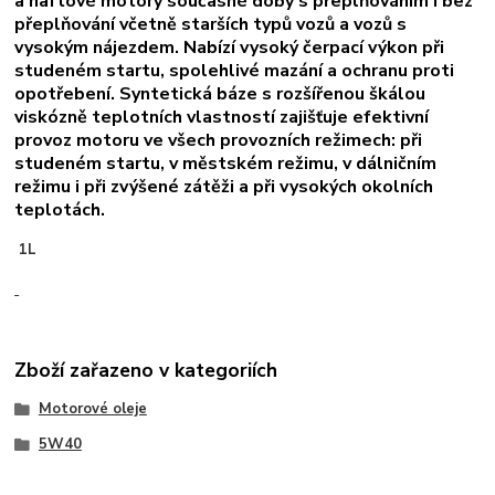
a naftové motory současné doby s přeplňováním i bez
přeplňování včetně starších typů vozů a vozů s
vysokým nájezdem. Nabízí vysoký čerpací výkon při
studeném startu, spolehlivé mazání a ochranu proti
opotřebení. Syntetická báze s rozšířenou škálou
viskózně teplotních vlastností zajišťuje efektivní
provoz motoru ve všech provozních režimech: při
studeném startu, v městském režimu, v dálničním
režimu i při zvýšené zátěži a při vysokých okolních
teplotách.
1L
Zboží zařazeno v kategoriích
Motorové oleje
5W40