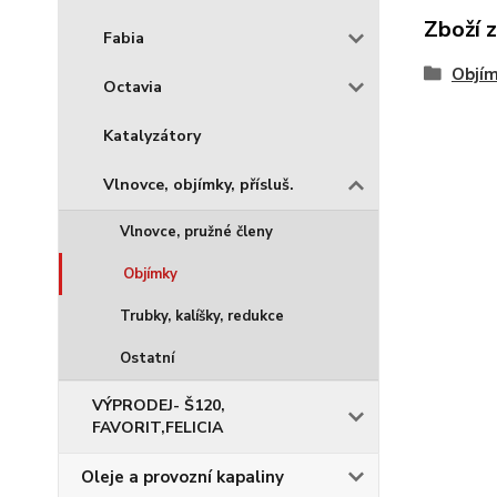
Zboží 
Fabia
Objí
Octavia
Katalyzátory
Vlnovce, objímky, přísluš.
Vlnovce, pružné členy
Objímky
Trubky, kalíšky, redukce
Ostatní
VÝPRODEJ- Š120,
FAVORIT,FELICIA
Oleje a provozní kapaliny