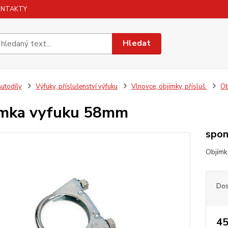
ONTAKTY
Hledat
utodíly
Výfuky, příslušenství výfuku
Vlnovce, objímky, přísluš.
Ob
imka vyfuku 58mm
spon
Objímk
Dos
45