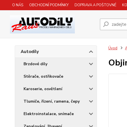
O NÁS
OBCHODNÍ PODMÍNKY
DOPRAVA A POŠTOVNÉ
K
Úvod
A
Autodíly
Obj
Brzdové díly
Stěrače, ostřikovače
Karoserie, osvětlení
Tlumiče, řízení, ramena, čepy
Elektroinstalace, snímače
Zapalování, žhavení