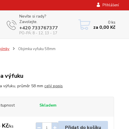
Přihlášení
Nevíte si rady?
Zavolejte.
0
ks
za
0,00 Kč
+420 733767377
PO-PÁ: 8 - 12, 13 - 17
jímky
Objimka vyfuku 58mm
a výfuku
a výfuku, průměr 58 mm
celý popis
tupnost
Skladem
 Kč
/
ks
Přidat do košíku