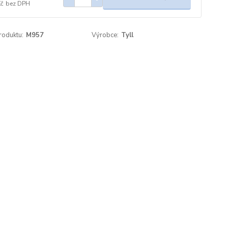
Kč
bez DPH
roduktu:
M957
Výrobce:
Tyll