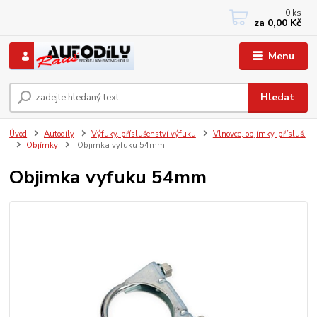
0
ks
+420 733767377
za
0,00 Kč
PO-PÁ: 8 - 12, 13 - 17
Menu
Hledat
Úvod
Autodíly
Výfuky, příslušenství výfuku
Vlnovce, objímky, přísluš.
Objímky
Objimka vyfuku 54mm
Objimka vyfuku 54mm