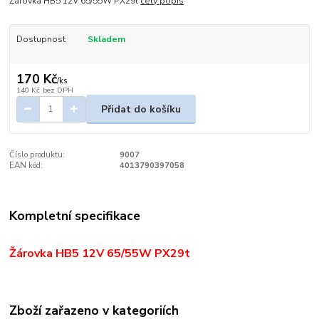
Žárovka HB5 12V 65/55W PX29t
celý popis
Dostupnost
Skladem
170 Kč
/
ks
140 Kč
bez DPH
Přidat do košíku
Číslo produktu:
9007
EAN kód:
4013790397058
Kompletní specifikace
Žárovka HB5 12V 65/55W PX29t
Zboží zařazeno v kategoriích