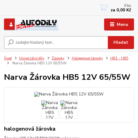
0
ks
+420 733767377
za
0,00 Kč
PO-PÁ: 8 - 12, 13 - 17
Menu
Hledat
Úvod
Univerzální díly
Žárovky
Halogenové žárovky
HB1 - HB5
Narva Žárovka HB5 12V 65/55W
Narva Žárovka HB5 12V 65/55W
halogenová žárovka