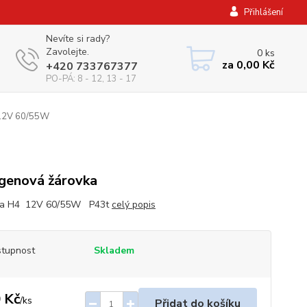
Přihlášení
Nevíte si rady?
Zavolejte.
0
ks
za
0,00 Kč
+420 733767377
PO-PÁ: 8 - 12, 13 - 17
12V 60/55W
genová žárovka
ka H4 12V 60/55W P43t
celý popis
tupnost
Skladem
 Kč
/
ks
Přidat do košíku