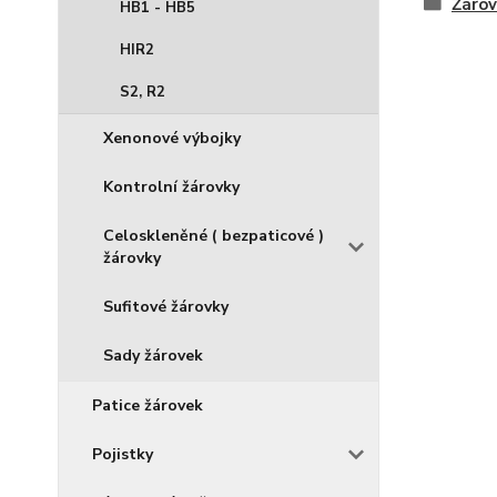
Žárov
HB1 - HB5
HIR2
S2, R2
Xenonové výbojky
Kontrolní žárovky
Celoskleněné ( bezpaticové )
žárovky
Sufitové žárovky
Sady žárovek
Patice žárovek
Pojistky