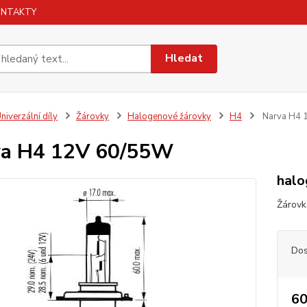
ONTAKTY
Hledat
niverzální díly
Žárovky
Halogenové žárovky
H4
Narva H4 
va H4 12V 60/55W
halo
Žárov
Dos
60