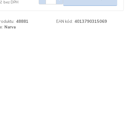
Kč
bez DPH
roduktu:
48881
EAN kód:
4013790315069
e:
Narva