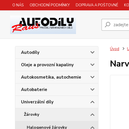
O NÁS
OBCHODNÍ PODMÍNKY
DOPRAVA A POŠTOVNÉ
K
Úvod
U
Autodíly
Nar
Oleje a provozní kapaliny
Autokosmetika, autochemie
Autobaterie
Univerzální díly
Žárovky
Halogenové žárovky