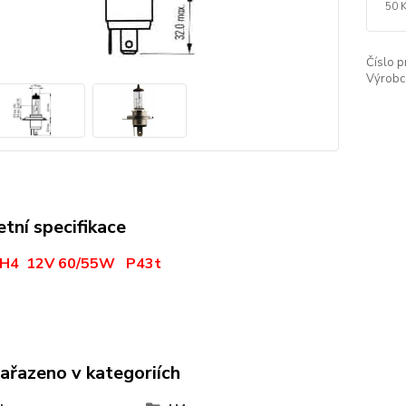
50 
Číslo p
Výrobc
tní specifikace
 H4 12V 60/55W P43t
zařazeno v kategoriích