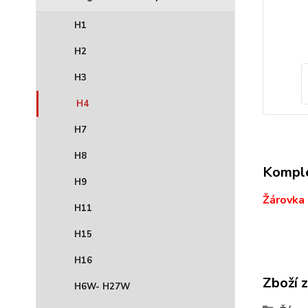
H1
H2
H3
H4
H7
H8
Komple
H9
Žárovka
H11
H15
H16
Zboží 
H6W- H27W