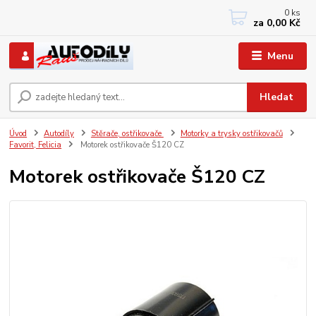
0
ks
+420 733767377
za
0,00 Kč
PO-PÁ: 8 - 12, 13 - 17
Menu
Hledat
Úvod
Autodíly
Stěrače, ostřikovače
Motorky a trysky ostřikovačů
Favorit, Felicia
Motorek ostřikovače Š120 CZ
Motorek ostřikovače Š120 CZ